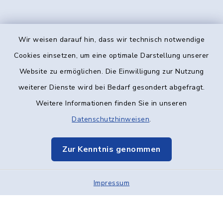
Wir weisen darauf hin, dass wir technisch notwendige
Kontakt
Cookies einsetzen, um eine optimale Darstellung unserer
Website zu ermöglichen. Die Einwilligung zur Nutzung
Barrierefreiheit
weiterer Dienste wird bei Bedarf gesondert abgefragt.
Weitere Informationen finden Sie in unseren
Datenschutz
Datenschutzhinweisen
.
Impressum
Zur Kenntnis genommen
Elektronische Kommunikation
Impressum
Sitemap
Cookie-Einstellungen