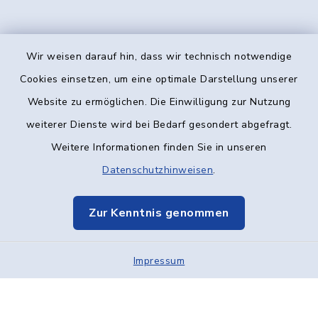
Wir weisen darauf hin, dass wir technisch notwendige
Kontakt
Cookies einsetzen, um eine optimale Darstellung unserer
Website zu ermöglichen. Die Einwilligung zur Nutzung
Barrierefreiheit
weiterer Dienste wird bei Bedarf gesondert abgefragt.
Weitere Informationen finden Sie in unseren
Datenschutz
Datenschutzhinweisen
.
Impressum
Zur Kenntnis genommen
Elektronische Kommunikation
Impressum
Sitemap
Cookie-Einstellungen