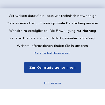
Wir weisen darauf hin, dass wir technisch notwendige
Kontakt
Cookies einsetzen, um eine optimale Darstellung unserer
Website zu ermöglichen. Die Einwilligung zur Nutzung
Barrierefreiheit
weiterer Dienste wird bei Bedarf gesondert abgefragt.
Weitere Informationen finden Sie in unseren
Datenschutz
Datenschutzhinweisen
.
Impressum
Zur Kenntnis genommen
Elektronische Kommunikation
Impressum
Sitemap
Cookie-Einstellungen