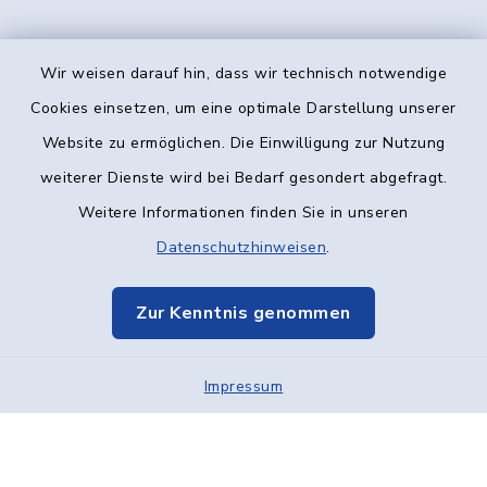
Wir weisen darauf hin, dass wir technisch notwendige
Kontakt
Cookies einsetzen, um eine optimale Darstellung unserer
Website zu ermöglichen. Die Einwilligung zur Nutzung
Barrierefreiheit
weiterer Dienste wird bei Bedarf gesondert abgefragt.
Weitere Informationen finden Sie in unseren
Datenschutz
Datenschutzhinweisen
.
Impressum
Zur Kenntnis genommen
Elektronische Kommunikation
Impressum
Sitemap
Cookie-Einstellungen