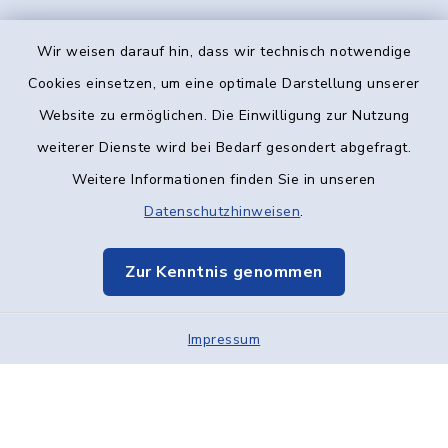
Wir weisen darauf hin, dass wir technisch notwendige
Kontakt
Cookies einsetzen, um eine optimale Darstellung unserer
Website zu ermöglichen. Die Einwilligung zur Nutzung
Barrierefreiheit
weiterer Dienste wird bei Bedarf gesondert abgefragt.
Weitere Informationen finden Sie in unseren
Datenschutz
Datenschutzhinweisen
.
Impressum
Zur Kenntnis genommen
Elektronische Kommunikation
Impressum
Sitemap
Cookie-Einstellungen