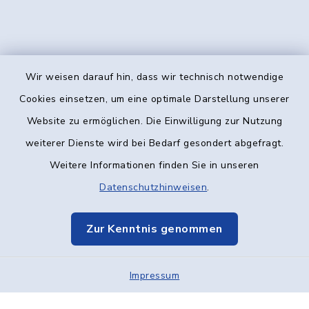
Wir weisen darauf hin, dass wir technisch notwendige
Kontakt
Cookies einsetzen, um eine optimale Darstellung unserer
Website zu ermöglichen. Die Einwilligung zur Nutzung
Barrierefreiheit
weiterer Dienste wird bei Bedarf gesondert abgefragt.
Weitere Informationen finden Sie in unseren
Datenschutz
Datenschutzhinweisen
.
Impressum
Zur Kenntnis genommen
Elektronische Kommunikation
Impressum
Sitemap