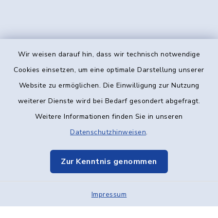
Wir weisen darauf hin, dass wir technisch notwendige
Kontakt
Cookies einsetzen, um eine optimale Darstellung unserer
Website zu ermöglichen. Die Einwilligung zur Nutzung
Barrierefreiheit
weiterer Dienste wird bei Bedarf gesondert abgefragt.
Weitere Informationen finden Sie in unseren
Datenschutz
Datenschutzhinweisen
.
Impressum
Zur Kenntnis genommen
Elektronische Kommunikation
Impressum
Sitemap