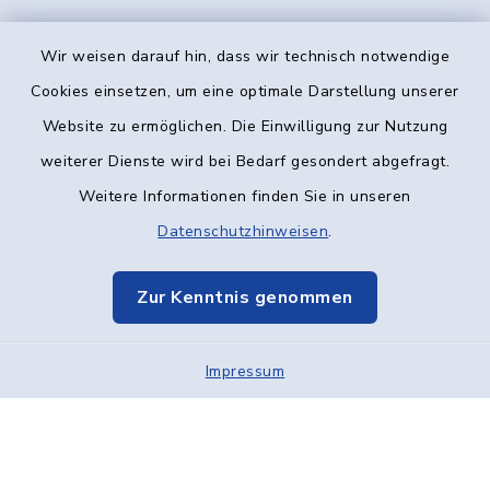
Wir weisen darauf hin, dass wir technisch notwendige
Kontakt
Cookies einsetzen, um eine optimale Darstellung unserer
Website zu ermöglichen. Die Einwilligung zur Nutzung
Barrierefreiheit
weiterer Dienste wird bei Bedarf gesondert abgefragt.
Weitere Informationen finden Sie in unseren
Datenschutz
Datenschutzhinweisen
.
Impressum
Zur Kenntnis genommen
Elektronische Kommunikation
Impressum
Sitemap
Cookie-Einstellungen