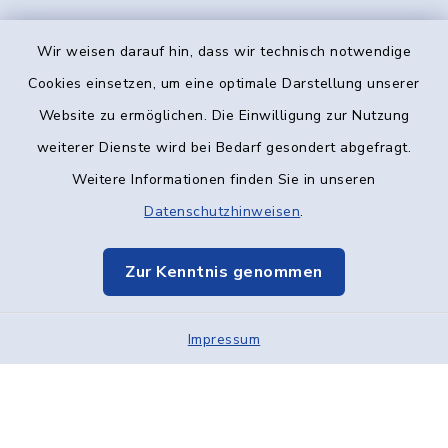
Wir weisen darauf hin, dass wir technisch notwendige
Kontakt
Cookies einsetzen, um eine optimale Darstellung unserer
Website zu ermöglichen. Die Einwilligung zur Nutzung
Barrierefreiheit
weiterer Dienste wird bei Bedarf gesondert abgefragt.
Weitere Informationen finden Sie in unseren
Datenschutz
Datenschutzhinweisen
.
Impressum
Zur Kenntnis genommen
Elektronische Kommunikation
Impressum
Sitemap
Cookie-Einstellungen