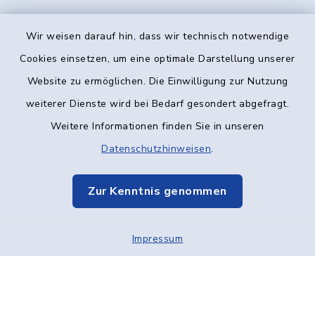
Wir weisen darauf hin, dass wir technisch notwendige
Kontakt
Cookies einsetzen, um eine optimale Darstellung unserer
Website zu ermöglichen. Die Einwilligung zur Nutzung
Barrierefreiheit
weiterer Dienste wird bei Bedarf gesondert abgefragt.
Weitere Informationen finden Sie in unseren
Datenschutz
Datenschutzhinweisen
.
Impressum
Zur Kenntnis genommen
Elektronische Kommunikation
Impressum
Sitemap
Cookie-Einstellungen