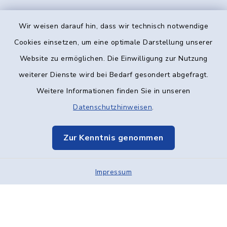
Wir weisen darauf hin, dass wir technisch notwendige
Kontakt
Cookies einsetzen, um eine optimale Darstellung unserer
Website zu ermöglichen. Die Einwilligung zur Nutzung
Barrierefreiheit
weiterer Dienste wird bei Bedarf gesondert abgefragt.
Weitere Informationen finden Sie in unseren
Datenschutz
Datenschutzhinweisen
.
Impressum
Zur Kenntnis genommen
Elektronische Kommunikation
Impressum
Sitemap
Cookie-Einstellungen