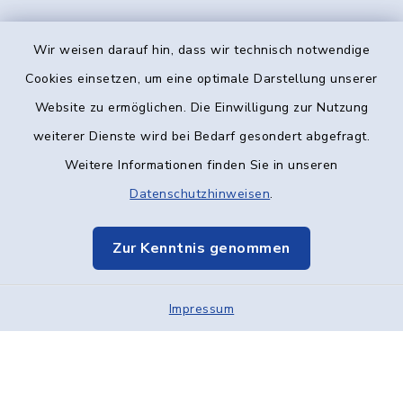
Wir weisen darauf hin, dass wir technisch notwendige
Kontakt
Cookies einsetzen, um eine optimale Darstellung unserer
Website zu ermöglichen. Die Einwilligung zur Nutzung
Barrierefreiheit
weiterer Dienste wird bei Bedarf gesondert abgefragt.
Weitere Informationen finden Sie in unseren
Datenschutz
Datenschutzhinweisen
.
Impressum
Zur Kenntnis genommen
Elektronische Kommunikation
Impressum
Sitemap
Cookie-Einstellungen