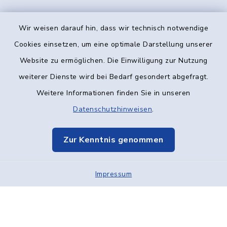
Wir weisen darauf hin, dass wir technisch notwendige
Kontakt
Cookies einsetzen, um eine optimale Darstellung unserer
Website zu ermöglichen. Die Einwilligung zur Nutzung
Barrierefreiheit
weiterer Dienste wird bei Bedarf gesondert abgefragt.
Weitere Informationen finden Sie in unseren
Datenschutz
Datenschutzhinweisen
.
Impressum
Zur Kenntnis genommen
Elektronische Kommunikation
Impressum
Sitemap
Cookie-Einstellungen