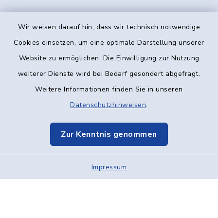
Wir weisen darauf hin, dass wir technisch notwendige
Kontakt
Cookies einsetzen, um eine optimale Darstellung unserer
Website zu ermöglichen. Die Einwilligung zur Nutzung
Barrierefreiheit
weiterer Dienste wird bei Bedarf gesondert abgefragt.
Weitere Informationen finden Sie in unseren
Datenschutz
Datenschutzhinweisen
.
Impressum
Zur Kenntnis genommen
Elektronische Kommunikation
Impressum
Sitemap
Cookie-Einstellungen