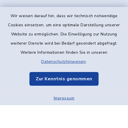
Wir weisen darauf hin, dass wir technisch notwendige
Kontakt
Cookies einsetzen, um eine optimale Darstellung unserer
Website zu ermöglichen. Die Einwilligung zur Nutzung
Barrierefreiheit
weiterer Dienste wird bei Bedarf gesondert abgefragt.
Weitere Informationen finden Sie in unseren
Datenschutz
Datenschutzhinweisen
.
Impressum
Zur Kenntnis genommen
Elektronische Kommunikation
Impressum
Sitemap
Cookie-Einstellungen