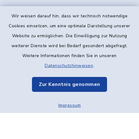
Wir weisen darauf hin, dass wir technisch notwendige
Kontakt
Cookies einsetzen, um eine optimale Darstellung unserer
Website zu ermöglichen. Die Einwilligung zur Nutzung
Barrierefreiheit
weiterer Dienste wird bei Bedarf gesondert abgefragt.
Weitere Informationen finden Sie in unseren
Datenschutz
Datenschutzhinweisen
.
Impressum
Zur Kenntnis genommen
Elektronische Kommunikation
Impressum
Sitemap
Cookie-Einstellungen