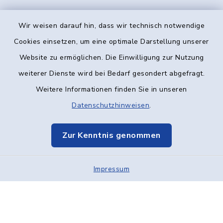
Wir weisen darauf hin, dass wir technisch notwendige
Kontakt
Cookies einsetzen, um eine optimale Darstellung unserer
Website zu ermöglichen. Die Einwilligung zur Nutzung
Barrierefreiheit
weiterer Dienste wird bei Bedarf gesondert abgefragt.
Weitere Informationen finden Sie in unseren
Datenschutz
Datenschutzhinweisen
.
Impressum
Zur Kenntnis genommen
Elektronische Kommunikation
Impressum
Sitemap
Cookie-Einstellungen