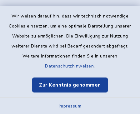
Wir weisen darauf hin, dass wir technisch notwendige
Kontakt
Cookies einsetzen, um eine optimale Darstellung unserer
Website zu ermöglichen. Die Einwilligung zur Nutzung
Barrierefreiheit
weiterer Dienste wird bei Bedarf gesondert abgefragt.
Weitere Informationen finden Sie in unseren
Datenschutz
Datenschutzhinweisen
.
Impressum
Zur Kenntnis genommen
Elektronische Kommunikation
Impressum
Sitemap
Cookie-Einstellungen