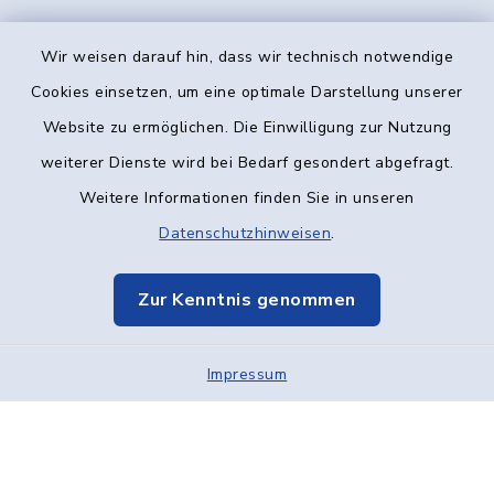
Wir weisen darauf hin, dass wir technisch notwendige
Kontakt
Cookies einsetzen, um eine optimale Darstellung unserer
Website zu ermöglichen. Die Einwilligung zur Nutzung
Barrierefreiheit
weiterer Dienste wird bei Bedarf gesondert abgefragt.
Weitere Informationen finden Sie in unseren
Datenschutz
Datenschutzhinweisen
.
Impressum
Zur Kenntnis genommen
Elektronische Kommunikation
Impressum
Sitemap
Cookie-Einstellungen