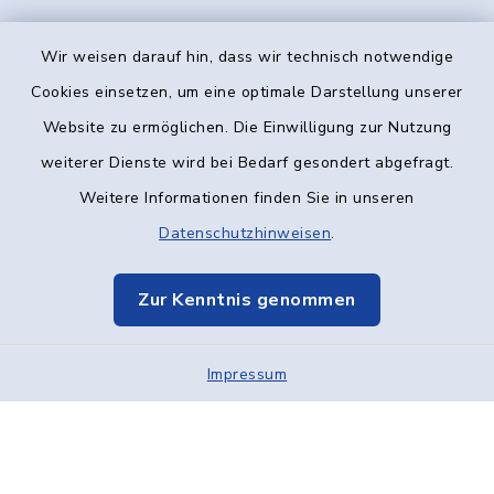
Wir weisen darauf hin, dass wir technisch notwendige
Kontakt
Cookies einsetzen, um eine optimale Darstellung unserer
Website zu ermöglichen. Die Einwilligung zur Nutzung
Barrierefreiheit
weiterer Dienste wird bei Bedarf gesondert abgefragt.
Weitere Informationen finden Sie in unseren
Datenschutz
Datenschutzhinweisen
.
Impressum
Zur Kenntnis genommen
Elektronische Kommunikation
Impressum
Sitemap
Cookie-Einstellungen