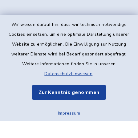
Wir weisen darauf hin, dass wir technisch notwendige
Kontakt
Cookies einsetzen, um eine optimale Darstellung unserer
Website zu ermöglichen. Die Einwilligung zur Nutzung
Barrierefreiheit
weiterer Dienste wird bei Bedarf gesondert abgefragt.
Weitere Informationen finden Sie in unseren
Datenschutz
Datenschutzhinweisen
.
Impressum
Zur Kenntnis genommen
Elektronische Kommunikation
Impressum
Sitemap
Cookie-Einstellungen