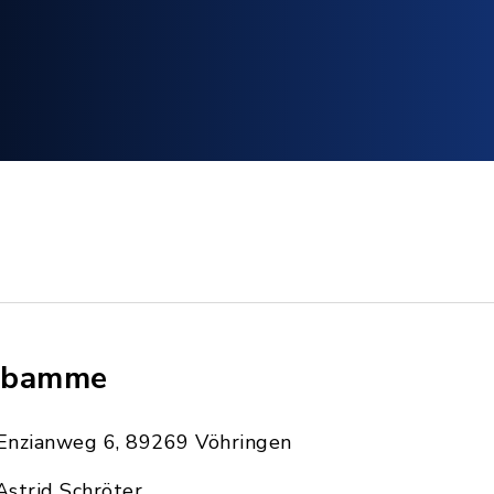
ebamme
Enzianweg 6, 89269 Vöhringen
Astrid Schröter