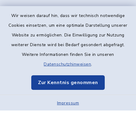
Wir weisen darauf hin, dass wir technisch notwendige
Kontakt
Cookies einsetzen, um eine optimale Darstellung unserer
Website zu ermöglichen. Die Einwilligung zur Nutzung
Barrierefreiheit
weiterer Dienste wird bei Bedarf gesondert abgefragt.
Weitere Informationen finden Sie in unseren
Datenschutz
Datenschutzhinweisen
.
Impressum
Zur Kenntnis genommen
Elektronische Kommunikation
Impressum
Sitemap
Cookie-Einstellungen