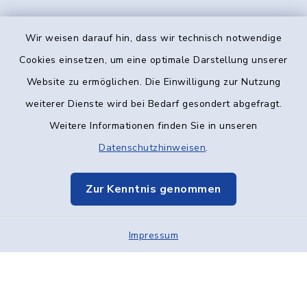
Wir weisen darauf hin, dass wir technisch notwendige
Kontakt
Cookies einsetzen, um eine optimale Darstellung unserer
Website zu ermöglichen. Die Einwilligung zur Nutzung
Barrierefreiheit
weiterer Dienste wird bei Bedarf gesondert abgefragt.
Weitere Informationen finden Sie in unseren
Datenschutz
Datenschutzhinweisen
.
Impressum
Zur Kenntnis genommen
Elektronische Kommunikation
Impressum
Sitemap
Cookie-Einstellungen