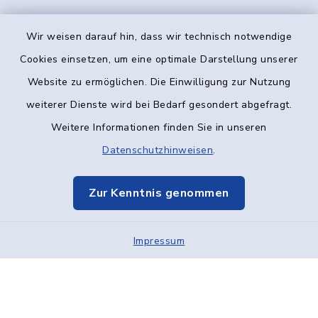
Wir weisen darauf hin, dass wir technisch notwendige
Kontakt
Cookies einsetzen, um eine optimale Darstellung unserer
Website zu ermöglichen. Die Einwilligung zur Nutzung
Barrierefreiheit
weiterer Dienste wird bei Bedarf gesondert abgefragt.
Weitere Informationen finden Sie in unseren
Datenschutz
Datenschutzhinweisen
.
Impressum
Zur Kenntnis genommen
Elektronische Kommunikation
Impressum
Sitemap
Cookie-Einstellungen