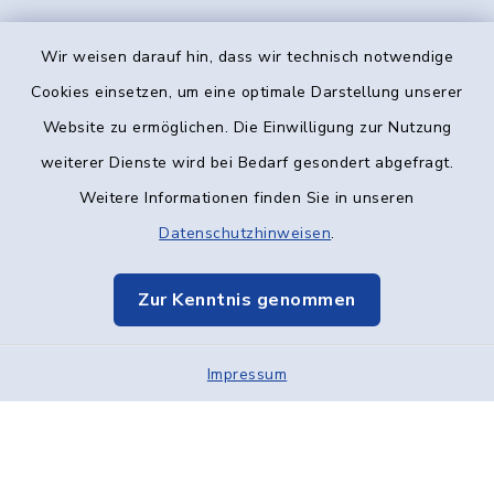
Wir weisen darauf hin, dass wir technisch notwendige
Kontakt
Cookies einsetzen, um eine optimale Darstellung unserer
Website zu ermöglichen. Die Einwilligung zur Nutzung
Barrierefreiheit
weiterer Dienste wird bei Bedarf gesondert abgefragt.
Weitere Informationen finden Sie in unseren
Datenschutz
Datenschutzhinweisen
.
Impressum
Zur Kenntnis genommen
Elektronische Kommunikation
Impressum
Sitemap
Cookie-Einstellungen