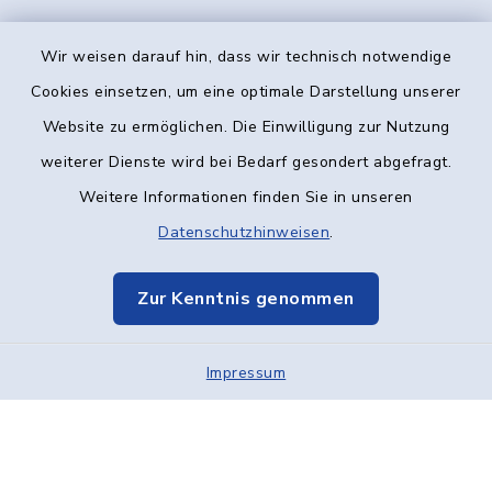
Wir weisen darauf hin, dass wir technisch notwendige
Kontakt
Cookies einsetzen, um eine optimale Darstellung unserer
Website zu ermöglichen. Die Einwilligung zur Nutzung
Barrierefreiheit
weiterer Dienste wird bei Bedarf gesondert abgefragt.
Weitere Informationen finden Sie in unseren
Datenschutz
Datenschutzhinweisen
.
Impressum
Zur Kenntnis genommen
Elektronische Kommunikation
Impressum
Sitemap
Cookie-Einstellungen