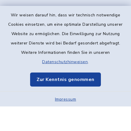
Wir weisen darauf hin, dass wir technisch notwendige
Kontakt
Cookies einsetzen, um eine optimale Darstellung unserer
Website zu ermöglichen. Die Einwilligung zur Nutzung
Barrierefreiheit
weiterer Dienste wird bei Bedarf gesondert abgefragt.
Weitere Informationen finden Sie in unseren
Datenschutz
Datenschutzhinweisen
.
Impressum
Zur Kenntnis genommen
Elektronische Kommunikation
Impressum
Sitemap
Cookie-Einstellungen