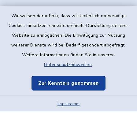
Wir weisen darauf hin, dass wir technisch notwendige
Kontakt
Cookies einsetzen, um eine optimale Darstellung unserer
Website zu ermöglichen. Die Einwilligung zur Nutzung
Barrierefreiheit
weiterer Dienste wird bei Bedarf gesondert abgefragt.
Weitere Informationen finden Sie in unseren
Datenschutz
Datenschutzhinweisen
.
Impressum
Zur Kenntnis genommen
Elektronische Kommunikation
Impressum
Sitemap
Cookie-Einstellungen