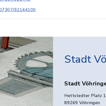
07307/92144100
Stadt V
Stadt Vöhring
Hettstedter Platz 1
89269 Vöhringen