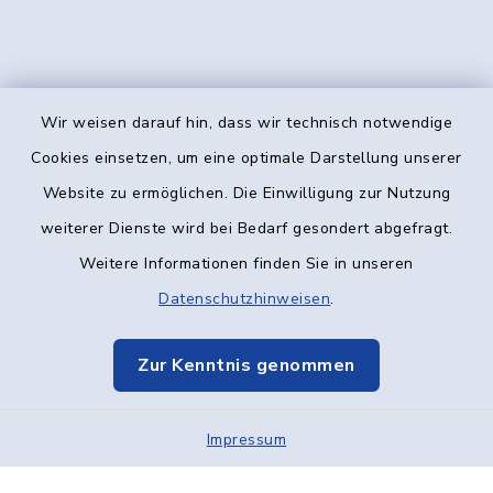
Wir weisen darauf hin, dass wir technisch notwendige
Kontakt
Cookies einsetzen, um eine optimale Darstellung unserer
Website zu ermöglichen. Die Einwilligung zur Nutzung
Barrierefreiheit
weiterer Dienste wird bei Bedarf gesondert abgefragt.
Weitere Informationen finden Sie in unseren
Datenschutz
Datenschutzhinweisen
.
Impressum
Zur Kenntnis genommen
Elektronische Kommunikation
Impressum
Sitemap