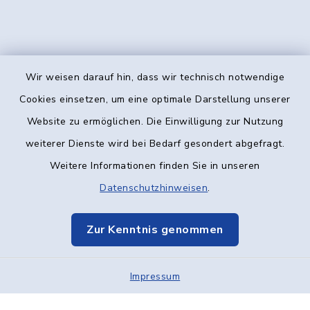
Wir weisen darauf hin, dass wir technisch notwendige
Kontakt
Cookies einsetzen, um eine optimale Darstellung unserer
Website zu ermöglichen. Die Einwilligung zur Nutzung
Barrierefreiheit
weiterer Dienste wird bei Bedarf gesondert abgefragt.
Weitere Informationen finden Sie in unseren
Datenschutz
Datenschutzhinweisen
.
Impressum
Zur Kenntnis genommen
Elektronische Kommunikation
Impressum
Sitemap