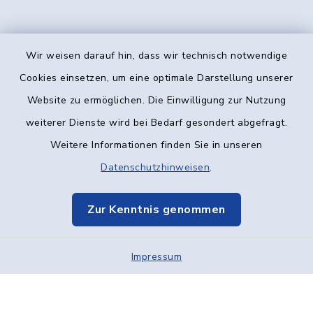
Wir weisen darauf hin, dass wir technisch notwendige
Kontakt
Cookies einsetzen, um eine optimale Darstellung unserer
Website zu ermöglichen. Die Einwilligung zur Nutzung
Barrierefreiheit
weiterer Dienste wird bei Bedarf gesondert abgefragt.
Weitere Informationen finden Sie in unseren
Datenschutz
Datenschutzhinweisen
.
Impressum
Zur Kenntnis genommen
Elektronische Kommunikation
Impressum
Sitemap
Cookie-Einstellungen