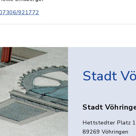
07306/921772
Stadt V
Stadt Vöhring
Hettstedter Platz 1
89269 Vöhringen