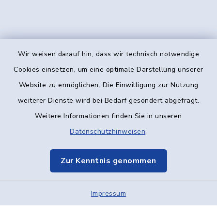
Wir weisen darauf hin, dass wir technisch notwendige
Kontakt
Cookies einsetzen, um eine optimale Darstellung unserer
Website zu ermöglichen. Die Einwilligung zur Nutzung
Barrierefreiheit
weiterer Dienste wird bei Bedarf gesondert abgefragt.
Weitere Informationen finden Sie in unseren
Datenschutz
Datenschutzhinweisen
.
Impressum
Zur Kenntnis genommen
Elektronische Kommunikation
Impressum
Sitemap