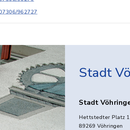
07306/962727
Stadt V
Stadt Vöhring
Hettstedter Platz 1
89269 Vöhringen