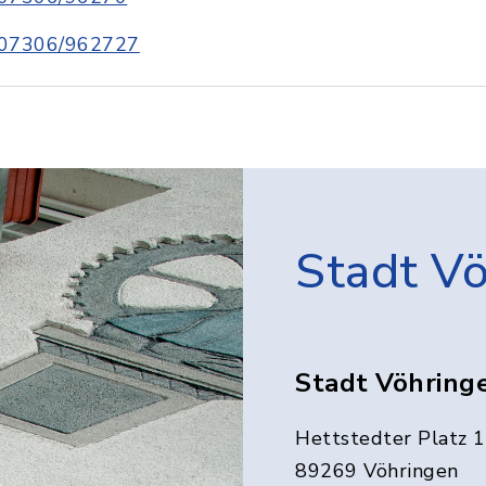
07306/962727
Stadt V
Stadt Vöhring
Hettstedter Platz 1
89269 Vöhringen