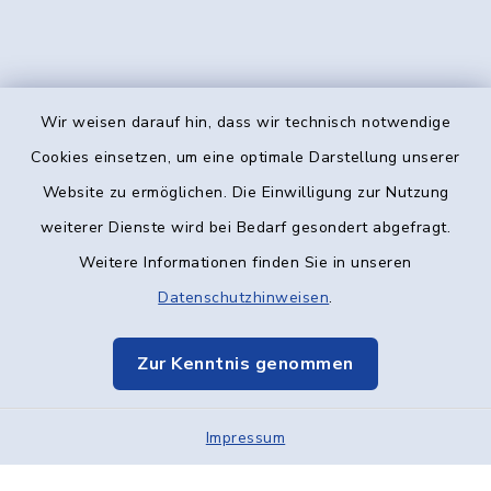
Wir weisen darauf hin, dass wir technisch notwendige
Kontakt
Cookies einsetzen, um eine optimale Darstellung unserer
Website zu ermöglichen. Die Einwilligung zur Nutzung
Barrierefreiheit
weiterer Dienste wird bei Bedarf gesondert abgefragt.
Weitere Informationen finden Sie in unseren
Datenschutz
Datenschutzhinweisen
.
Impressum
Zur Kenntnis genommen
Elektronische Kommunikation
Impressum
Sitemap