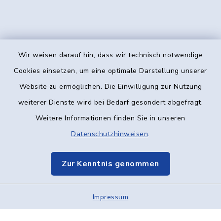
Wir weisen darauf hin, dass wir technisch notwendige
Kontakt
Cookies einsetzen, um eine optimale Darstellung unserer
Website zu ermöglichen. Die Einwilligung zur Nutzung
Barrierefreiheit
weiterer Dienste wird bei Bedarf gesondert abgefragt.
Weitere Informationen finden Sie in unseren
Datenschutz
Datenschutzhinweisen
.
Impressum
Zur Kenntnis genommen
Elektronische Kommunikation
Impressum
Sitemap