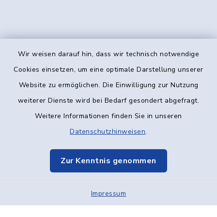
Wir weisen darauf hin, dass wir technisch notwendige
Kontakt
Cookies einsetzen, um eine optimale Darstellung unserer
Website zu ermöglichen. Die Einwilligung zur Nutzung
Barrierefreiheit
weiterer Dienste wird bei Bedarf gesondert abgefragt.
Weitere Informationen finden Sie in unseren
Datenschutz
Datenschutzhinweisen
.
Impressum
Zur Kenntnis genommen
Elektronische Kommunikation
Impressum
Sitemap