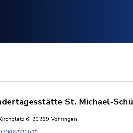
ndertagesstätte St. Michael-Schü
Kirchplatz 6, 89269 Vöhringen
07306/923029