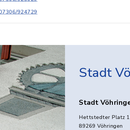
07306/924729
Stadt V
Stadt Vöhring
Hettstedter Platz 1
89269 Vöhringen