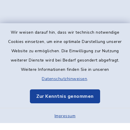
Wir weisen darauf hin, dass wir technisch notwendige
Kontakt
Cookies einsetzen, um eine optimale Darstellung unserer
Website zu ermöglichen. Die Einwilligung zur Nutzung
Barrierefreiheit
weiterer Dienste wird bei Bedarf gesondert abgefragt.
Weitere Informationen finden Sie in unseren
Datenschutz
Datenschutzhinweisen
.
Impressum
Zur Kenntnis genommen
Elektronische Kommunikation
Impressum
Sitemap