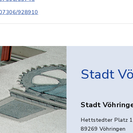
07306/928910
Stadt V
Stadt Vöhring
Hettstedter Platz 1
89269 Vöhringen