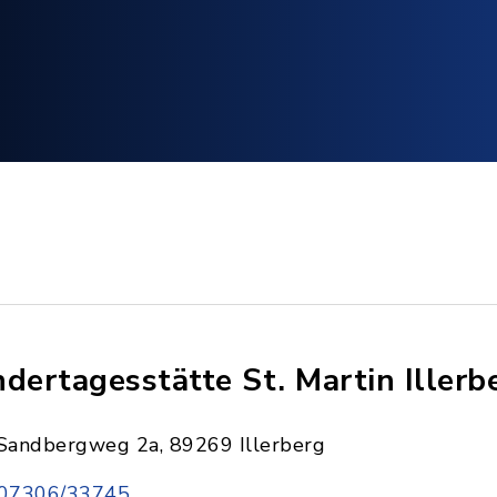
ndertagesstätte St. Martin Illerb
Sandbergweg 2a, 89269 Illerberg
07306/33745