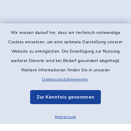
Wir weisen darauf hin, dass wir technisch notwendige
Kontakt
Cookies einsetzen, um eine optimale Darstellung unserer
Website zu ermöglichen. Die Einwilligung zur Nutzung
Barrierefreiheit
weiterer Dienste wird bei Bedarf gesondert abgefragt.
Weitere Informationen finden Sie in unseren
Datenschutz
Datenschutzhinweisen
.
Impressum
Zur Kenntnis genommen
Elektronische Kommunikation
Impressum
Sitemap