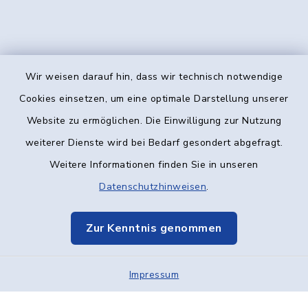
Wir weisen darauf hin, dass wir technisch notwendige
Kontakt
Cookies einsetzen, um eine optimale Darstellung unserer
Website zu ermöglichen. Die Einwilligung zur Nutzung
Barrierefreiheit
weiterer Dienste wird bei Bedarf gesondert abgefragt.
Weitere Informationen finden Sie in unseren
Datenschutz
Datenschutzhinweisen
.
Impressum
Zur Kenntnis genommen
Elektronische Kommunikation
Impressum
Sitemap