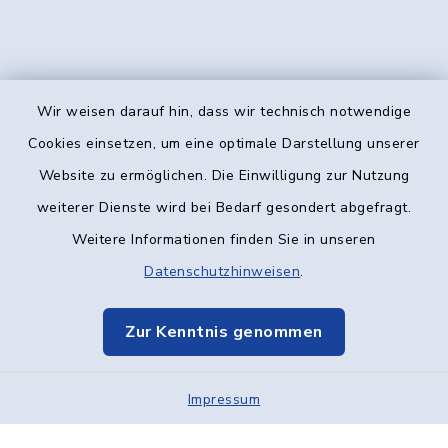
Wir weisen darauf hin, dass wir technisch notwendige
Kontakt
Cookies einsetzen, um eine optimale Darstellung unserer
Website zu ermöglichen. Die Einwilligung zur Nutzung
Barrierefreiheit
weiterer Dienste wird bei Bedarf gesondert abgefragt.
Weitere Informationen finden Sie in unseren
Datenschutz
Datenschutzhinweisen
.
Impressum
Zur Kenntnis genommen
Elektronische Kommunikation
Impressum
Sitemap