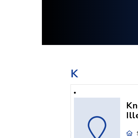
K
Kn
Ill