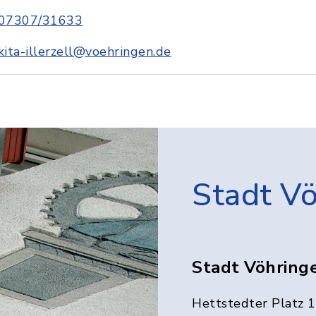
07307/31633
kita-illerzell@voehringen.de
Stadt V
Stadt Vöhring
Hettstedter Platz 1