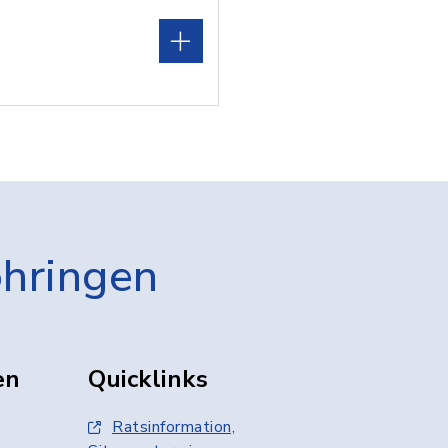
öhringen
en
Quicklinks
Ratsinformation,