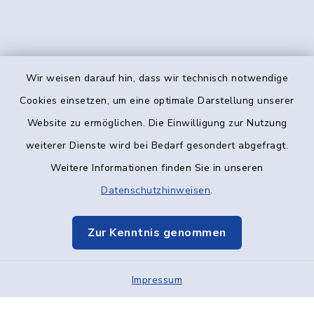
Wir weisen darauf hin, dass wir technisch notwendige
Kontakt
Cookies einsetzen, um eine optimale Darstellung unserer
Website zu ermöglichen. Die Einwilligung zur Nutzung
Barrierefreiheit
weiterer Dienste wird bei Bedarf gesondert abgefragt.
Weitere Informationen finden Sie in unseren
Datenschutz
Datenschutzhinweisen
.
Impressum
Zur Kenntnis genommen
Elektronische Kommunikation
Impressum
Sitemap