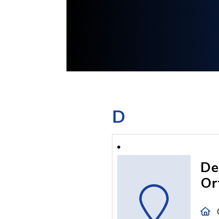
D
De
Or