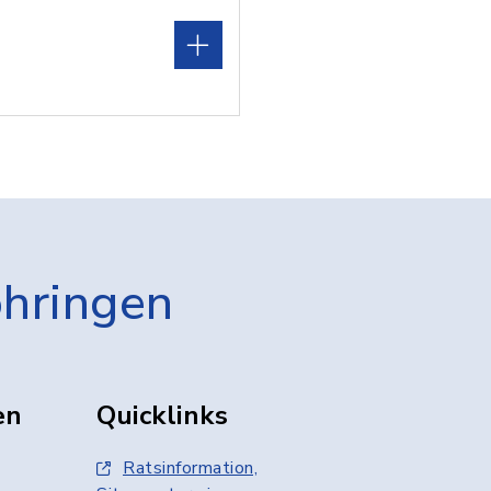
öhringen
en
Quicklinks
Ratsinformation,