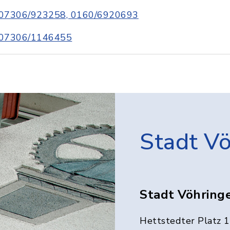
07306/923258, 0160/6920693
07306/1146455
Stadt V
Stadt Vöhring
Hettstedter Platz 1