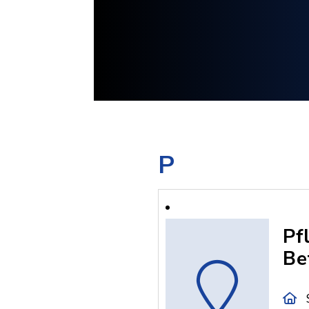
P
Pf
Be