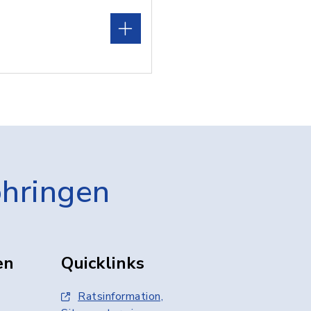
öhringen
en
Quicklinks
Ratsinformation,